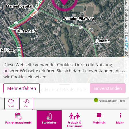
, Kartendaten, Geobasisdaten: © 
Land NRW
 2021, Lizenz 
Diese Webseite verwendet Cookies. Durch die Nutzung
unserer Webseite erklären Sie sich damit einverstanden, dass
dl-de/by-2-0
wir Cookies einsetzen.
Mehr erfahren
Einverstanden
Aachen, Luise-Hensel-Realschule
Gillesbachtal in 185m
Start
Ziel
Start
Stadtinfos
Ausbildung
Aachen, Luise-Hensel-Realschule
Fahrplanauskunft
Stadtinfos
Freizeit &
Mobilität
Mehr
Tourismus