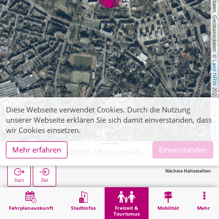
, Kartendaten, Geobasisdaten: © 
Land NRW
 2021, Lizenz 
Diese Webseite verwendet Cookies. Durch die Nutzung
unserer Webseite erklären Sie sich damit einverstanden, dass
dl-de/by-2-0
wir Cookies einsetzen.
Mehr erfahren
Einverstanden
Mönchengladbach, Museum Abteiberg (POI)
Nächste Haltestellen:
Start
Ziel
Start
Freizeit & Tourismus
Kultur
Mönchengladbach, Museum Abteiberg (POI)
Fahrplanauskunft
Stadtinfos
Freizeit &
Mobilität
Mehr
Tourismus