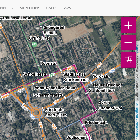
ONNÉES
MENTIONS LÉGALES
AVV
Leaflet
 | Kartografie und Gestaltung: © 
1
Baumgardt Consultants GbR