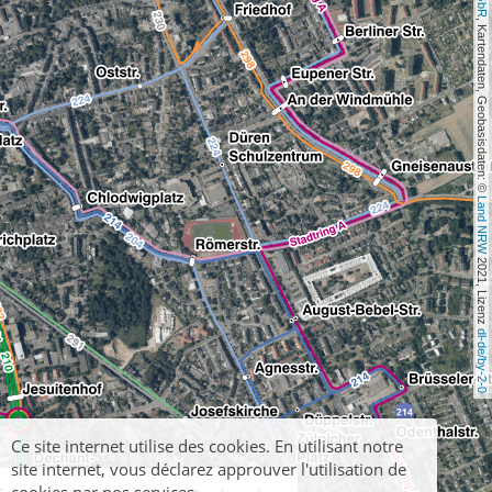
, Kartendaten, Geobasisdaten: © 
Land NRW
 2021, Lizenz 
dl-de/by-2-0
Ce site internet utilise des cookies. En utilisant notre
site internet, vous déclarez approuver l'utilisation de