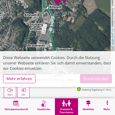
, Kartendaten, Geobasisdaten: © 
Land NRW
 2021, Lizenz 
Diese Webseite verwendet Cookies. Durch die Nutzung
unserer Webseite erklären Sie sich damit einverstanden, dass
dl-de/by-2-0
wir Cookies einsetzen.
Mehr erfahren
Einverstanden
Stolberg, Museum Torburg - Heimat/Handwerksmuseum
Stolberg Vogelsang in 141m
Start
Ziel
Start
Freizeit & Tourismus
Kultur
Stolberg, Museum Torburg - Heimat/Handwerksmuseum
Fahrplanauskunft
Stadtinfos
Freizeit &
Mobilität
Mehr
Tourismus