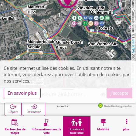
, Kartendaten, Geobasisdaten: © 
Land NRW
 2021, Lizenz 
Ce site internet utilise des cookies. En utilisant notre site
internet, vous déclarez approuver l'utilisation de cookies par
dl-de/by-2-0
nos services.
En savoir plus
J'accepte
Stolberg, Museum Zinkhütter Hof
Arrêts suivants:
Dienstleistungszentrum in 98m
Départ
Destination
Démarrage
Loisirs et tourisme
Culture
Stolberg, Museum Zinkhütter Hof
Recherche de
Informations sur la
Loisirs et
Mobilité
plus
trajet
ville
tourisme