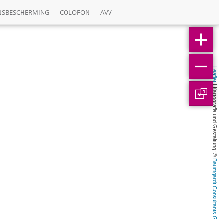
NSBESCHERMING
COLOFON
AVV
Leaflet
 | Kartografie und Gestaltung: © 
1
Baumgardt Consultants GbR