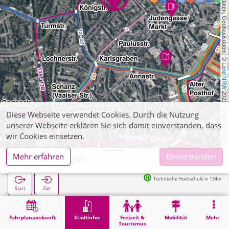
, Kartendaten, Geobasisdaten: © 
Land NRW
 2021, Lizenz 
Diese Webseite verwendet Cookies. Durch die Nutzung
unserer Webseite erklären Sie sich damit einverstanden, dass
dl-de/by-2-0
wir Cookies einsetzen.
Mehr erfahren
Einverstanden
Aachen, Mogam
Technische Hochschule in 134m
Start
Ziel
Start
Stadtinfos
Ausbildung
Aachen, Mogam
Fahrplanauskunft
Stadtinfos
Freizeit &
Mobilität
Mehr
Tourismus