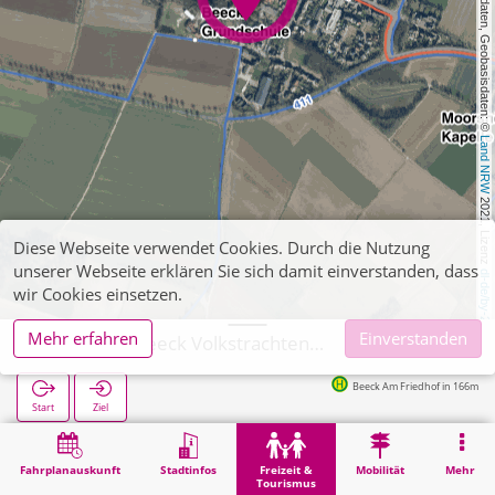
, Kartendaten, Geobasisdaten: © 
Land NRW
 2021, Lizenz 
Diese Webseite verwendet Cookies. Durch die Nutzung
unserer Webseite erklären Sie sich damit einverstanden, dass
dl-de/by-2-0
wir Cookies einsetzen.
Mehr erfahren
Einverstanden
Wegberg, Beeck Volkstrachtenmuseum
Beeck Am Friedhof in 166m
Start
Ziel
Start
Freizeit & Tourismus
Kultur
Wegberg, Beeck Volkstrachtenmuseum
Fahrplanauskunft
Stadtinfos
Freizeit &
Mobilität
Mehr
Tourismus