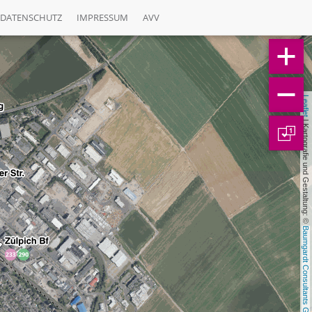
DATENSCHUTZ
IMPRESSUM
AVV
Leaflet
 | Kartografie und Gestaltung: © 
1
Baumgardt Consultants GbR