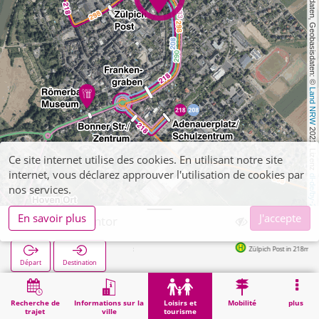
, Kartendaten, Geobasisdaten: © 
Land NRW
 2021, Lizenz 
Ce site internet utilise des cookies. En utilisant notre site
internet, vous déclarez approuver l'utilisation de cookies par
dl-de/by-2-0
nos services.
En savoir plus
J'accepte
Zülpich, Kölntor
Zülpich Post in 218m
Départ
Destination
Démarrage
Loisirs et tourisme
Culture
Zülpich, Kölntor
Recherche de
Informations sur la
Loisirs et
Mobilité
plus
trajet
ville
tourisme