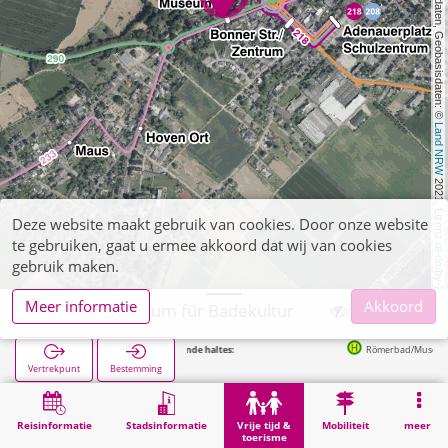
, Kartendaten, Geobasisdaten: © 
Land NRW
 2021, Lizenz 
Deze website maakt gebruik van cookies. Door onze website
te gebruiken, gaat u ermee akkoord dat wij van cookies
dl-de/by-2-0
gebruik maken.
Meer informatie
Akkoord
Zülpich, Museum für Badekultur
Volgende haltes:
Römerbad/Museum in 82m
Vertrekpunt
Bestemming
Start
Vrije tijd & toerisme
Cultuur
Zülpich, Museum für Badekultur
Reisinformatie
Stadsinformatie
Vrije tijd &
Mobiliteit
meer
toerisme