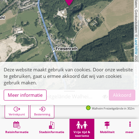
, Kartendaten, Geobasisdaten: © 
Land NRW
 2021, Lizenz 
Deze website maakt gebruik van cookies. Door onze website
te gebruiken, gaat u ermee akkoord dat wij van cookies
dl-de/by-2-0
gebruik maken.
Meer informatie
Akkoord
Aachen, Freizeitgelände Walheim (POI)
Walheim Freizeitgelände in 302m
Vertrekpunt
Bestemming
Start
Vrije tijd & toerisme
Lokale recreatie
Aachen, Freizeitgelände Walheim (POI)
Reisinformatie
Stadsinformatie
Vrije tijd &
Mobiliteit
meer
toerisme