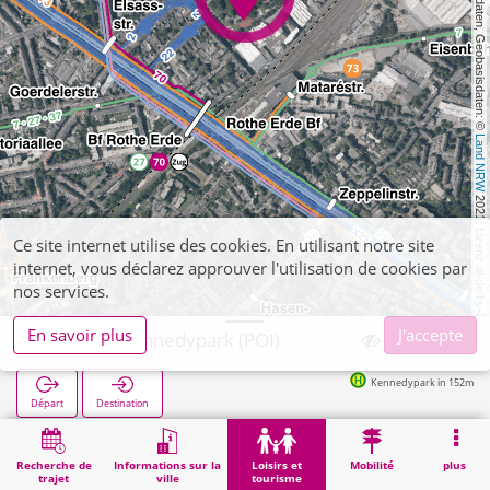
, Kartendaten, Geobasisdaten: © 
Land NRW
 2021, Lizenz 
Ce site internet utilise des cookies. En utilisant notre site
internet, vous déclarez approuver l'utilisation de cookies par
dl-de/by-2-0
nos services.
En savoir plus
J'accepte
Aachen, Kennedypark (POI)
Kennedypark in 152m
Départ
Destination
Démarrage
Loisirs et tourisme
Loisirs de proximité
Aachen, Kennedypark (POI)
Recherche de
Informations sur la
Loisirs et
Mobilité
plus
trajet
ville
tourisme