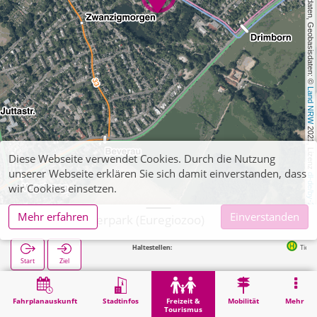
, Kartendaten, Geobasisdaten: © 
Land NRW
 2021, Lizenz 
Diese Webseite verwendet Cookies. Durch die Nutzung
unserer Webseite erklären Sie sich damit einverstanden, dass
dl-de/by-2-0
wir Cookies einsetzen.
Mehr erfahren
Einverstanden
Aachener Tierpark (Euregiozoo)
Nächste Haltestellen:
Tierpark in 81m
Start
Ziel
Start
Freizeit & Tourismus
Naherholung
Aachener Tierpark (Euregiozoo)
Fahrplanauskunft
Stadtinfos
Freizeit &
Mobilität
Mehr
Tourismus