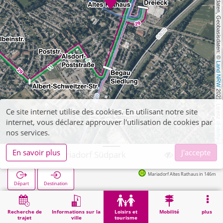
, Kartendaten, Geobasisdaten: © 
Land NRW
 2021, Lizenz 
Ce site internet utilise des cookies. En utilisant notre site
internet, vous déclarez approuver l'utilisation de cookies par
dl-de/by-2-0
nos services.
En savoir plus
J'accepte
Alsdorf, Mariadorf Südpark
Mariadorf Altes Rathaus in 146m
Départ
Destination
Démarrage
Loisirs et tourisme
Loisirs de proximité
Alsdorf, Mariadorf Südpark
Recherche de
Informations sur la
Loisirs et
Mobilité
plus
trajet
ville
tourisme