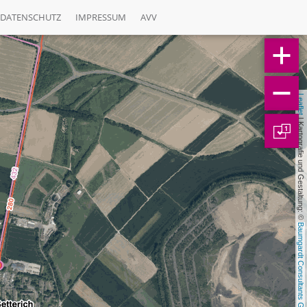
DATENSCHUTZ
IMPRESSUM
AVV
Leaflet
 | Kartografie und Gestaltung: © 
1
Baumgardt Consultants GbR