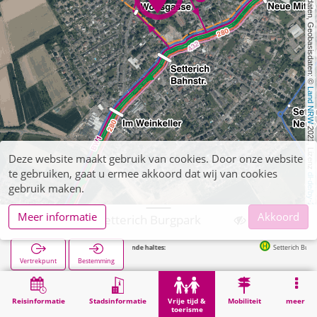
, Kartendaten, Geobasisdaten: © 
Land NRW
 2021, Lizenz 
Deze website maakt gebruik van cookies. Door onze website
te gebruiken, gaat u ermee akkoord dat wij van cookies
dl-de/by-2-0
gebruik maken.
Meer informatie
Akkoord
Baesweiler, Setterich Burgpark
Volgende haltes:
Setterich Burg in 115m
Vertrekpunt
Bestemming
Start
Vrije tijd & toerisme
Lokale recreatie
Baesweiler, Setterich Burgpark
Reisinformatie
Stadsinformatie
Vrije tijd &
Mobiliteit
meer
toerisme