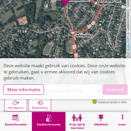
, Kartendaten, Geobasisdaten: © 
Land NRW
 2021, Lizenz 
Deze website maakt gebruik van cookies. Door onze website
te gebruiken, gaat u ermee akkoord dat wij van cookies
dl-de/by-2-0
gebruik maken.
Meer informatie
Akkoord
Aachen, Pius-Gymnasium (POI)
Goldbachstraße in 40m
Vertrekpunt
Bestemming
Start
Stadsinformatie
Opleiding
Aachen, Pius-Gymnasium (POI)
Reisinformatie
Stadsinformatie
Vrije tijd &
Mobiliteit
meer
toerisme