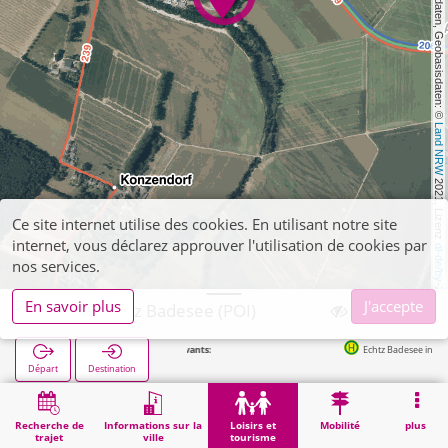
, Kartendaten, Geobasisdaten: © 
Land NRW
 2021, Lizenz 
Ce site internet utilise des cookies. En utilisant notre site
internet, vous déclarez approuver l'utilisation de cookies par
dl-de/by-2-0
nos services.
En savoir plus
J'accepte
Düren, Echtz Badesee (POI)
Arrêts suivants:
Echtz Badesee in 260m
Départ
Destination
Démarrage
Loisirs et tourisme
Loisirs de proximité
Düren, Echtz Badesee (POI)
Recherche de
Informations sur la
Loisirs et
Mobilité
plus
trajet
ville
tourisme