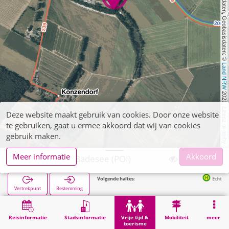
, Kartendaten, Geobasisdaten: © 
Land NRW
 2021, Lizenz 
Deze website maakt gebruik van cookies. Door onze website
te gebruiken, gaat u ermee akkoord dat wij van cookies
dl-de/by-2-0
gebruik maken.
Meer informatie
Akkoord
Düren, Echtz Badesee (POI)
Volgende haltes:
Echtz Badesee in 260
Vertrekpunt
Bestemming
Start
Vrije tijd & toerisme
Lokale recreatie
Düren, Echtz Badesee (POI)
Reisinformatie
Stadsinformatie
Vrije tijd &
Mobiliteit
meer
toerisme