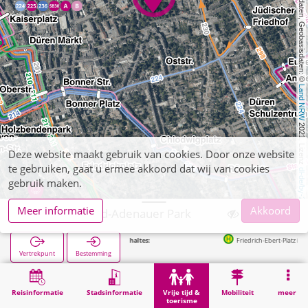
, Kartendaten, Geobasisdaten: © 
Land NRW
 2021, Lizenz 
Deze website maakt gebruik van cookies. Door onze website
te gebruiken, gaat u ermee akkoord dat wij van cookies
dl-de/by-2-0
gebruik maken.
Meer informatie
Akkoord
Düren, Konrad-Adenauer Park
Friedrich-Ebert-Platz in 296m
Vertrekpunt
Bestemming
Start
Vrije tijd & toerisme
Lokale recreatie
Düren, Konrad-Adenauer Park
Reisinformatie
Stadsinformatie
Vrije tijd &
Mobiliteit
meer
toerisme