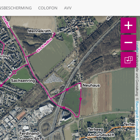
NSBESCHERMING
COLOFON
AVV
Leaflet
 | Kartografie und Gestaltung: © 
1
Baumgardt Consultants GbR