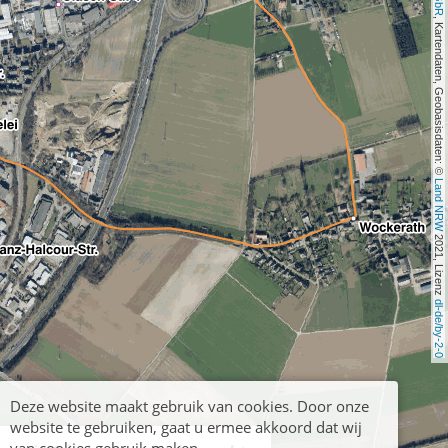
, Kartendaten, Geobasisdaten: © 
Land NRW
 2021, Lizenz 
dl-de/by-2-0
Deze website maakt gebruik van cookies. Door onze
website te gebruiken, gaat u ermee akkoord dat wij