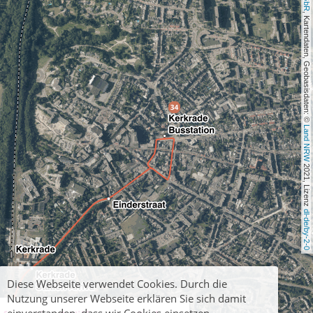
, Kartendaten, Geobasisdaten: © 
Land NRW
 2021, Lizenz 
dl-de/by-2-0
Diese Webseite verwendet Cookies. Durch die
Nutzung unserer Webseite erklären Sie sich damit