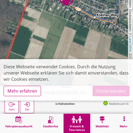
, Kartendaten, Geobasisdaten: © 
Land NRW
 2021, Lizenz 
Diese Webseite verwendet Cookies. Durch die Nutzung
unserer Webseite erklären Sie sich damit einverstanden, dass
dl-de/by-2-0
wir Cookies einsetzen.
Mehr erfahren
Einverstanden
Gangelt, Abenteuerspielplatz Niederbusch
Nächste Haltestellen:
Niederbusch Dorfstraße in 48m
Start
Ziel
Start
Freizeit & Tourismus
Naherholung
Gangelt, Abenteuerspielplatz Niederbusch
Fahrplanauskunft
Stadtinfos
Freizeit &
Mobilität
Mehr
Tourismus