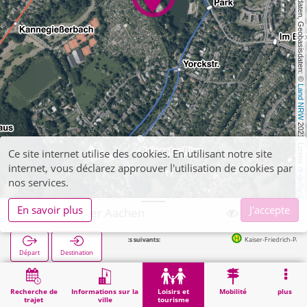
, Kartendaten, Geobasisdaten: © 
Land NRW
 2021, Lizenz 
Ce site internet utilise des cookies. En utilisant notre site
internet, vous déclarez approuver l'utilisation de cookies par
dl-de/by-2-0
nos services.
En savoir plus
J'accepte
Hangeweiher Aachen
Arrêts suivants:
Kaiser-Friedrich-Park in 252m
Départ
Destination
Démarrage
Loisirs et tourisme
Loisirs de proximité
Hangeweiher Aachen
Recherche de
Informations sur la
Loisirs et
Mobilité
plus
trajet
ville
tourisme