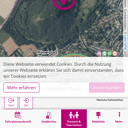
, Kartendaten, Geobasisdaten: © 
Land NRW
 2021, Lizenz 
Diese Webseite verwendet Cookies. Durch die Nutzung
unserer Webseite erklären Sie sich damit einverstanden, dass
dl-de/by-2-0
wir Cookies einsetzen.
Mehr erfahren
Einverstanden
Herzogenrath, Merkstein Grube-Adolf-Park
Nächste Haltestellen:
Start
Ziel
Start
Freizeit & Tourismus
Naherholung
Herzogenrath, Merkstein Grube-Adolf-Park
Fahrplanauskunft
Stadtinfos
Freizeit &
Mobilität
Mehr
Tourismus