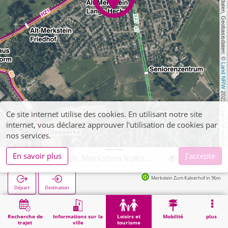
, Kartendaten, Geobasisdaten: © 
Land NRW
 2021, Lizenz 
Ce site internet utilise des cookies. En utilisant notre site
internet, vous déclarez approuver l'utilisation de cookies par
dl-de/by-2-0
nos services.
En savoir plus
J'accepte
Herzogenrath, Merkstein Volkspark
Merkstein Zum Kalverhof in 96m
Départ
Destination
Démarrage
Loisirs et tourisme
Loisirs de proximité
Herzogenrath, Merkstein Volkspark
Recherche de
Informations sur la
Loisirs et
Mobilité
plus
trajet
ville
tourisme