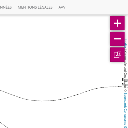
ONNÉES
MENTIONS LÉGALES
AVV
Leaflet
 | Kartografie und Gestaltung: © 
1
Baumgardt Consultants GbR