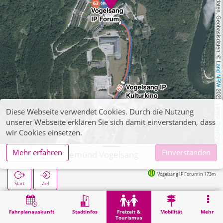
, Kartendaten, Geobasisdaten: © 
Land NRW
 2021, Lizenz 
Diese Webseite verwendet Cookies. Durch die Nutzung
unserer Webseite erklären Sie sich damit einverstanden, dass
dl-de/by-2-0
wir Cookies einsetzen.
Mehr erfahren
Einverstanden
Schleiden, Gemünd Vogelsang
Vogelsang IP Forum in 173m
Start
Ziel
Start
Freizeit & Tourismus
Naherholung
Schleiden, Gemünd Vogelsang
Fahrplanauskunft
Stadtinfos
Freizeit &
Mobilität
Mehr
Tourismus