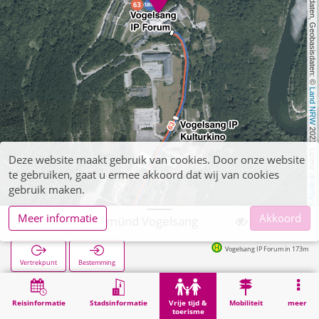
, Kartendaten, Geobasisdaten: © 
Land NRW
 2021, Lizenz 
Deze website maakt gebruik van cookies. Door onze website
te gebruiken, gaat u ermee akkoord dat wij van cookies
dl-de/by-2-0
gebruik maken.
Meer informatie
Akkoord
Schleiden, Gemünd Vogelsang
Vogelsang IP Forum in 173m
Vertrekpunt
Bestemming
Start
Vrije tijd & toerisme
Lokale recreatie
Schleiden, Gemünd Vogelsang
Reisinformatie
Stadsinformatie
Vrije tijd &
Mobiliteit
meer
toerisme