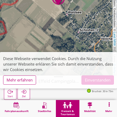
, Kartendaten, Geobasisdaten: © 
Land NRW
 2021, Lizenz 
Diese Webseite verwendet Cookies. Durch die Nutzung
unserer Webseite erklären Sie sich damit einverstanden, dass
dl-de/by-2-0
wir Cookies einsetzen.
Mehr erfahren
Einverstanden
Wassenberg, Effeld Campingplatz Effelder Waldsee
Bruchstr. 30 in 73m
Start
Ziel
Start
Freizeit & Tourismus
Naherholung
Wassenberg, Effeld Campingplatz Effelder Waldsee
Fahrplanauskunft
Stadtinfos
Freizeit &
Mobilität
Mehr
Tourismus