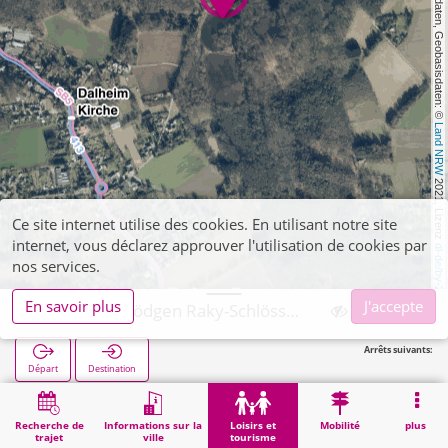
, Kartendaten, Geobasisdaten: © 
Land NRW
 2021, Lizenz 
Ce site internet utilise des cookies. En utilisant notre site
internet, vous déclarez approuver l'utilisation de cookies par
dl-de/by-2-0
nos services.
En savoir plus
J'accepte
Wegberg, Rödgen Raky-Schlösschen
Arrêts suivants:
Départ
Destination
Démarrage
Loisirs et tourisme
Loisirs de proximité
Wegberg, Rödgen Raky-Schlösschen
Recherche de
Informations sur la
Loisirs et
Mobilité
plus
trajet
ville
tourisme