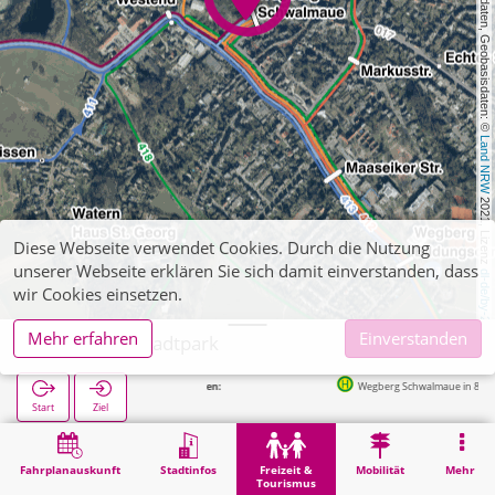
, Kartendaten, Geobasisdaten: © 
Land NRW
 2021, Lizenz 
Diese Webseite verwendet Cookies. Durch die Nutzung
unserer Webseite erklären Sie sich damit einverstanden, dass
dl-de/by-2-0
wir Cookies einsetzen.
Mehr erfahren
Einverstanden
Wegberg, Stadtpark
Wegberg Schwalmaue in 81m
Start
Ziel
Start
Freizeit & Tourismus
Naherholung
Wegberg, Stadtpark
Fahrplanauskunft
Stadtinfos
Freizeit &
Mobilität
Mehr
Tourismus