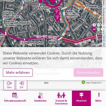
, Kartendaten, Geobasisdaten: © 
Land NRW
 2021, Lizenz 
Diese Webseite verwendet Cookies. Durch die Nutzung
unserer Webseite erklären Sie sich damit einverstanden, dass
dl-de/by-2-0
wir Cookies einsetzen.
Mehr erfahren
Einverstanden
Aachen, Parkhaus Am Dom
Alter Posthof in 191m
Start
Ziel
Start
Mobilität
Parkhäuser (sonstige)
Aachen, Parkhaus Am Dom
Fahrplanauskunft
Stadtinfos
Freizeit &
Mobilität
Mehr
Tourismus