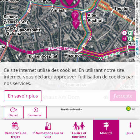
, Kartendaten, Geobasisdaten: © 
Land NRW
 2021, Lizenz 
Ce site internet utilise des cookies. En utilisant notre site
internet, vous déclarez approuver l'utilisation de cookies par
dl-de/by-2-0
nos services.
En savoir plus
J'accepte
Aachen, Parkhaus Am Dom
Arrêts suivants:
Alter Posthof in 191m
Départ
Destination
Démarrage
Mobilité
Parkings (autres)
Aachen, Parkhaus Am Dom
Recherche de
Informations sur la
Loisirs et
Mobilité
plus
trajet
ville
tourisme