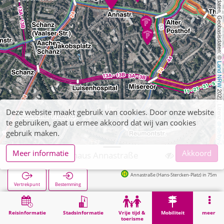
, Kartendaten, Geobasisdaten: © 
Land NRW
 2021, Lizenz 
Deze website maakt gebruik van cookies. Door onze website
te gebruiken, gaat u ermee akkoord dat wij van cookies
dl-de/by-2-0
gebruik maken.
Meer informatie
Akkoord
Aachen, Parkhaus Annastraße
Annastraße (Hans-Stercken-Platz) in 75m
Vertrekpunt
Bestemming
Start
Mobiliteit
Parkeergarages (overige)
Aachen, Parkhaus Annastraße
Reisinformatie
Stadsinformatie
Vrije tijd &
Mobiliteit
meer
toerisme