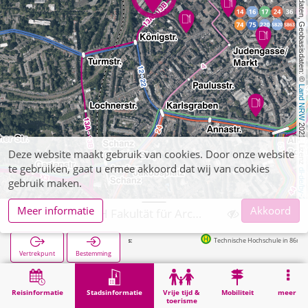
, Kartendaten, Geobasisdaten: © 
Land NRW
 2021, Lizenz 
Deze website maakt gebruik van cookies. Door onze website
te gebruiken, gaat u ermee akkoord dat wij van cookies
dl-de/by-2-0
gebruik maken.
Meer informatie
Akkoord
Aachen, RWTH Fakultät für Architektur
Technische Hochschule in 86m
Vertrekpunt
Bestemming
Start
Stadsinformatie
Opleiding
Aachen, RWTH Fakultät für Architektur
Reisinformatie
Stadsinformatie
Vrije tijd &
Mobiliteit
meer
toerisme