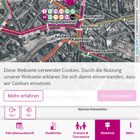
, Kartendaten, Geobasisdaten: © 
Land NRW
 2021, Lizenz 
Diese Webseite verwendet Cookies. Durch die Nutzung
unserer Webseite erklären Sie sich damit einverstanden, dass
dl-de/by-2-0
wir Cookies einsetzen.
Mehr erfahren
Einverstanden
Aachen, Parkhaus Lothringerstraße
Nächste Haltestellen:
Wallst
Start
Ziel
Start
Mobilität
Parkhäuser (sonstige)
Aachen, Parkhaus Lothringerstraße
Fahrplanauskunft
Stadtinfos
Freizeit &
Mobilität
Mehr
Tourismus