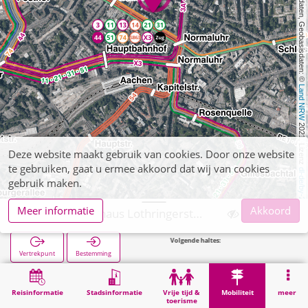
, Kartendaten, Geobasisdaten: © 
Land NRW
 2021, Lizenz 
Deze website maakt gebruik van cookies. Door onze website
te gebruiken, gaat u ermee akkoord dat wij van cookies
dl-de/by-2-0
gebruik maken.
Meer informatie
Akkoord
Aachen, Parkhaus Lothringerstraße
Volgende haltes:
Wallstraße in 
Vertrekpunt
Bestemming
Start
Mobiliteit
Parkeergarages (overige)
Aachen, Parkhaus Lothringerstraße
Reisinformatie
Stadsinformatie
Vrije tijd &
Mobiliteit
meer
toerisme