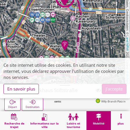
, Kartendaten, Geobasisdaten: © 
Land NRW
 2021, Lizenz 
Ce site internet utilise des cookies. En utilisant notre site
internet, vous déclarez approuver l'utilisation de cookies par
dl-de/by-2-0
nos services.
En savoir plus
J'accepte
Aachen, Parkhaus Stiftstraße
Willy-Brandt-Platz in 137m
Départ
Destination
Démarrage
Mobilité
Parkings (autres)
Aachen, Parkhaus Stiftstraße
Recherche de
Informations sur la
Loisirs et
Mobilité
plus
trajet
ville
tourisme