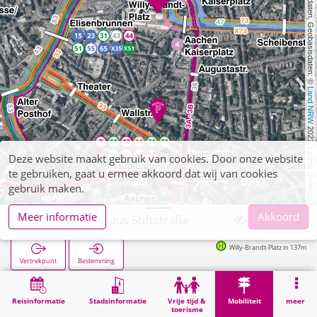
, Kartendaten, Geobasisdaten: © 
Land NRW
 2021, Lizenz 
Deze website maakt gebruik van cookies. Door onze website
te gebruiken, gaat u ermee akkoord dat wij van cookies
dl-de/by-2-0
gebruik maken.
Meer informatie
Akkoord
Aachen, Parkhaus Stiftstraße
Willy-Brandt-Platz in 137m
Vertrekpunt
Bestemming
Start
Mobiliteit
Parkeergarages (overige)
Aachen, Parkhaus Stiftstraße
Reisinformatie
Stadsinformatie
Vrije tijd &
Mobiliteit
meer
toerisme