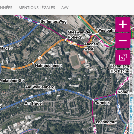
ONNÉES
MENTIONS LÉGALES
AVV
Leaflet
 | Kartografie und Gestaltung: © 
1
Baumgardt Consultants GbR