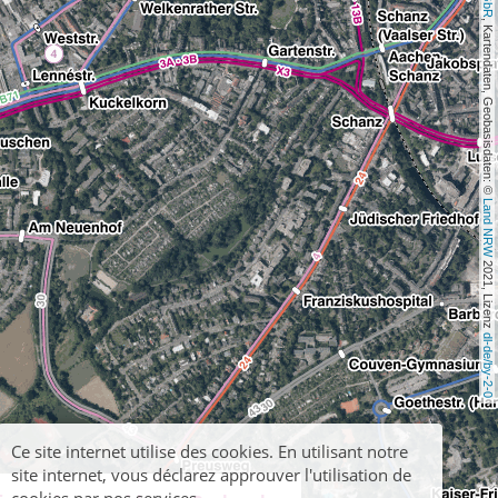
, Kartendaten, Geobasisdaten: © 
Land NRW
 2021, Lizenz 
dl-de/by-2-0
Ce site internet utilise des cookies. En utilisant notre
site internet, vous déclarez approuver l'utilisation de