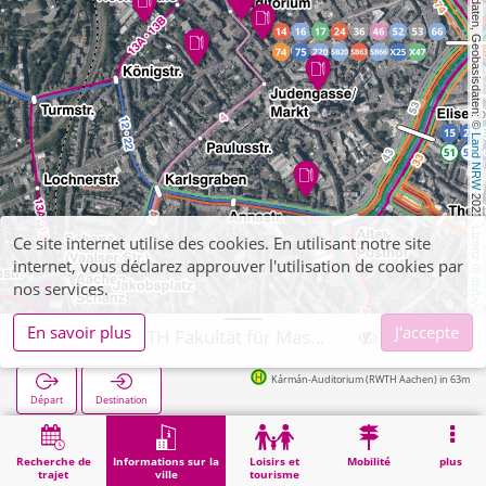
, Kartendaten, Geobasisdaten: © 
Land NRW
 2021, Lizenz 
Ce site internet utilise des cookies. En utilisant notre site
internet, vous déclarez approuver l'utilisation de cookies par
dl-de/by-2-0
nos services.
En savoir plus
J'accepte
Aachen, RWTH Fakultät für Maschinenwesen
Kármán-Auditorium (RWTH Aachen) in 63m
Départ
Destination
Démarrage
Informations sur la ville
Formation
Aachen, RWTH Fakultät für Maschinenwesen
Recherche de
Informations sur la
Loisirs et
Mobilité
plus
trajet
ville
tourisme