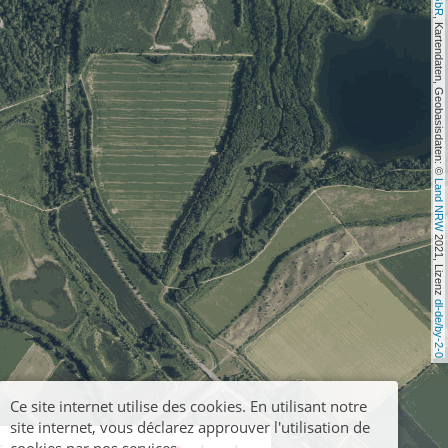
, Kartendaten, Geobasisdaten: © 
Land NRW
 2021, Lizenz 
dl-de/by-2-0
Ce site internet utilise des cookies. En utilisant notre
site internet, vous déclarez approuver l'utilisation de