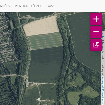
ONNÉES
MENTIONS LÉGALES
AVV
Leaflet
 | Kartografie und Gestaltung: © 
1
Baumgardt Consultants GbR