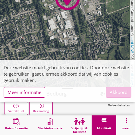
, Kartendaten, Geobasisdaten: © 
Land NRW
 2021, Lizenz 
Deze website maakt gebruik van cookies. Door onze website
te gebruiken, gaat u ermee akkoord dat wij van cookies
dl-de/by-2-0
gebruik maken.
Meer informatie
Akkoord
Bedburg, P+R Bedburg
Volgende haltes:
Vertrekpunt
Bestemming
Start
Mobiliteit
P+R
Bedburg, P+R Bedburg
Reisinformatie
Stadsinformatie
Vrije tijd &
Mobiliteit
meer
toerisme