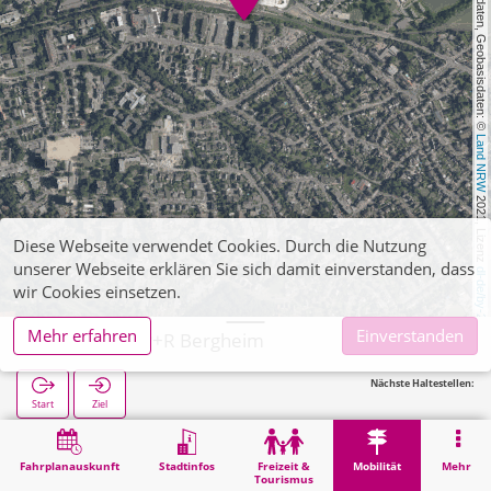
, Kartendaten, Geobasisdaten: © 
Land NRW
 2021, Lizenz 
Diese Webseite verwendet Cookies. Durch die Nutzung
unserer Webseite erklären Sie sich damit einverstanden, dass
dl-de/by-2-0
wir Cookies einsetzen.
Mehr erfahren
Einverstanden
Bergheim, P+R Bergheim
Nächste Haltestellen:
Start
Ziel
Start
Mobilität
P+R
Bergheim, P+R Bergheim
Fahrplanauskunft
Stadtinfos
Freizeit &
Mobilität
Mehr
Tourismus