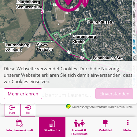
, Kartendaten, Geobasisdaten: © 
Land NRW
 2021, Lizenz 
Diese Webseite verwendet Cookies. Durch die Nutzung
unserer Webseite erklären Sie sich damit einverstanden, dass
dl-de/by-2-0
wir Cookies einsetzen.
Mehr erfahren
Einverstanden
Aachen, Schulzentrum Laurensberg
Laurensberg Schulzentrum (Parkplatz) in 107m
Start
Ziel
Start
Stadtinfos
Ausbildung
Aachen, Schulzentrum Laurensberg
Fahrplanauskunft
Stadtinfos
Freizeit &
Mobilität
Mehr
Tourismus