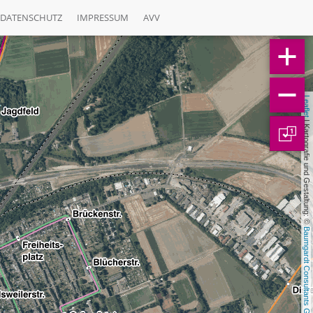
DATENSCHUTZ
IMPRESSUM
AVV
Leaflet
 | Kartografie und Gestaltung: © 
1
Baumgardt Consultants GbR