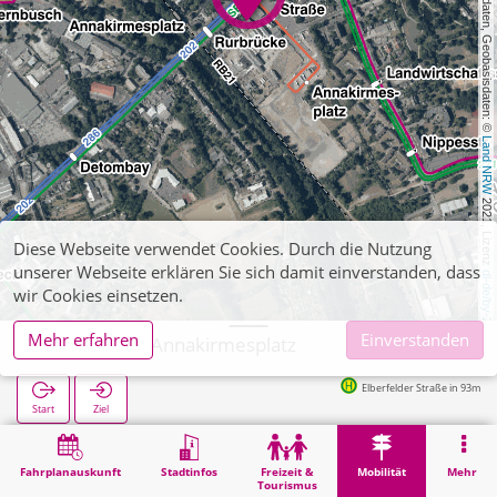
, Kartendaten, Geobasisdaten: © 
Land NRW
 2021, Lizenz 
Diese Webseite verwendet Cookies. Durch die Nutzung
unserer Webseite erklären Sie sich damit einverstanden, dass
dl-de/by-2-0
wir Cookies einsetzen.
Mehr erfahren
Einverstanden
Düren, P+R Annakirmesplatz
Elberfelder Straße in 93m
Start
Ziel
Start
Mobilität
P+R
Düren, P+R Annakirmesplatz
Fahrplanauskunft
Stadtinfos
Freizeit &
Mobilität
Mehr
Tourismus