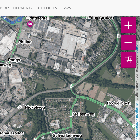
NSBESCHERMING
COLOFON
AVV
Leaflet
 | Kartografie und Gestaltung: © 
1
Baumgardt Consultants GbR